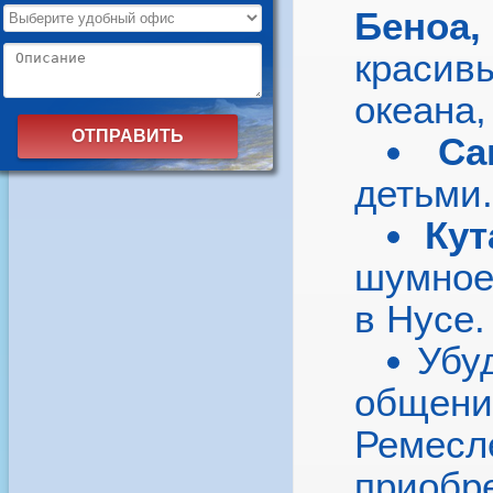
Беноа,
краси
океана
С
детьми.
Ку
шумное
в Нусе.
Убу
обще
Ремесл
приобр