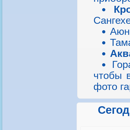
Кр
Сангехе
Аюн
Там
Акв
Гор
чтобы 
фото г
Сегод