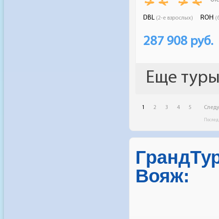
ГрандТу
Вояж: