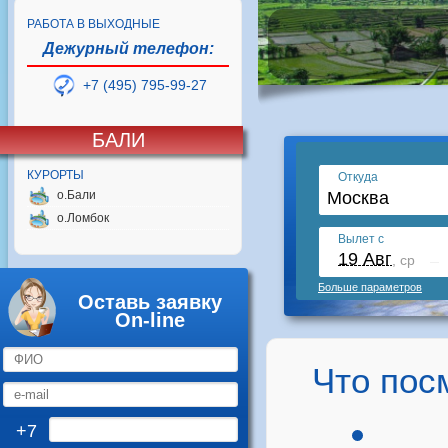
РАБОТА В ВЫХОДНЫЕ
Дежурный телефон:
+7 (495) 795-99-27
БАЛИ
КУРОРТЫ
о.Бали
о.Ломбок
Оставь заявку
On-line
Что пос
+7