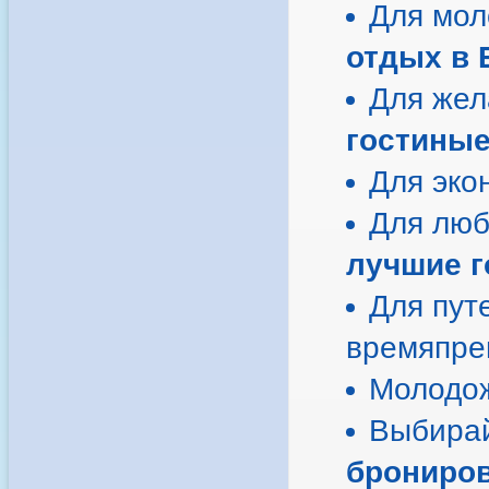
Для мол
отдых в 
Для жел
гостины
Для эко
Для люб
лучшие 
Для пут
времяпре
Молодо
Выбирай
брониро