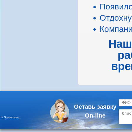
Появило
Отдохну
Компани
Наш
ра
вре
Оставь заявку
On-line
** Примечание.